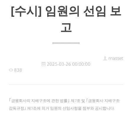
[수시] 임원의 선임 보
고
rnasset
2025-03-26 00:00:00
838
｢
｣
금융회사의 지배구조에 관한 법률
제7조 및
｢
금융회사 지배구조
감독규정
｣
제3조에 의거 임원의 선임사항을 첨부와 공시합니다.